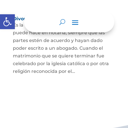
Abrir barra de herramientas
Divorcio
Es la terminación del Matrimonio Civil y se
puede hace en notaría, siempre que las
partes estén de acuerdo y hayan dado
poder escrito a un abogado. Cuando el
matrimonio que se quiere terminar fue
celebrado por la iglesia católica o por otra
religión reconocida por el...