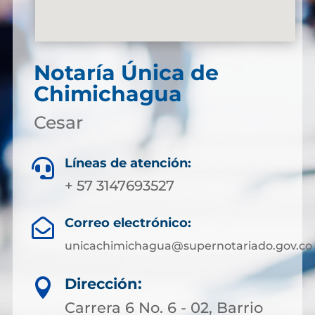
Notaría Única de
Chimichagua
Cesar
Líneas de atención:

+ 57 3147693527
Correo electrónico:

unicachimichagua@supernotariado.gov.co
Dirección:

Carrera 6 No. 6 - 02, Barrio