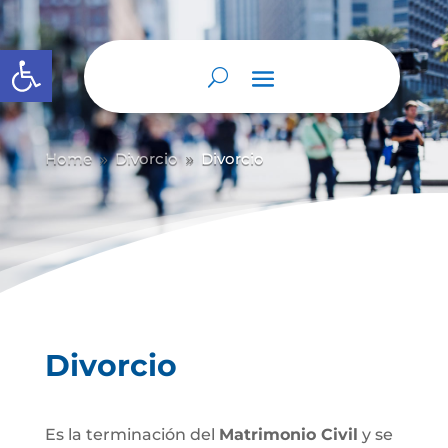
Abrir barra de herramientas
Home
Divorcio
Divorcio
9
9
Divorcio
Es la terminación del
Matrimonio Civil
y se