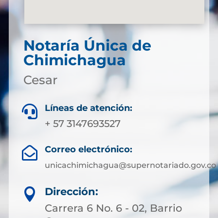
Notaría Única de
Chimichagua
Cesar
Líneas de atención:

+ 57 3147693527
Correo electrónico:

unicachimichagua@supernotariado.gov.co
Dirección:

Carrera 6 No. 6 - 02, Barrio