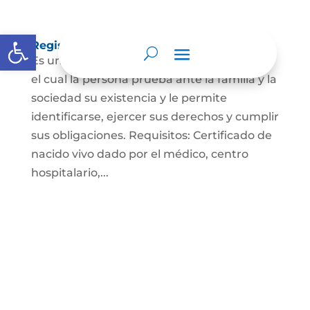
Abrir barra de herramientas
Registro Civil de Nacimiento
Es un documento indispensable mediante
el cual la persona prueba ante la familia y la
sociedad su existencia y le permite
identificarse, ejercer sus derechos y cumplir
sus obligaciones. Requisitos: Certificado de
nacido vivo dado por el médico, centro
hospitalario,...