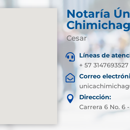
Notaría Ún
Chimicha
Cesar
Líneas de atenc

+ 57 3147693527
Correo electrón

unicachimichag
Dirección:

Carrera 6 No. 6 