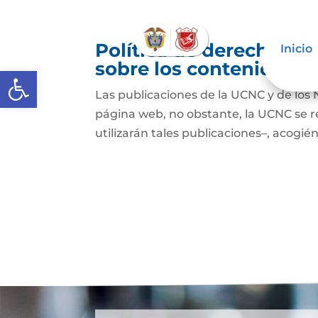
Política de derechos de
Inicio
sobre los contenidos
Abrir barra de herramientas
Las publicaciones de la UCNC y de los 
página web, no obstante, la UCNC se r
utilizarán tales publicaciones–, acogién