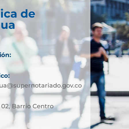
ica de
gua
ión:
ico:
ua@supernotariado.gov.co
- 02, Barrio Centro