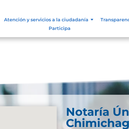
, niñas y adolescentes
Atención y servicios a la ciudadanía
Transparen
Participa
Notaría Ún
Chimicha