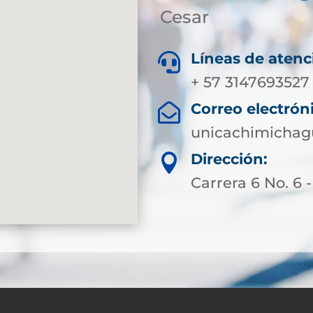
Cesar
Líneas de atenc

+ 57 3147693527
Correo electrón

unicachimichag
Dirección:

Carrera 6 No. 6 