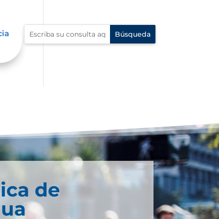
cia
ica de
gua