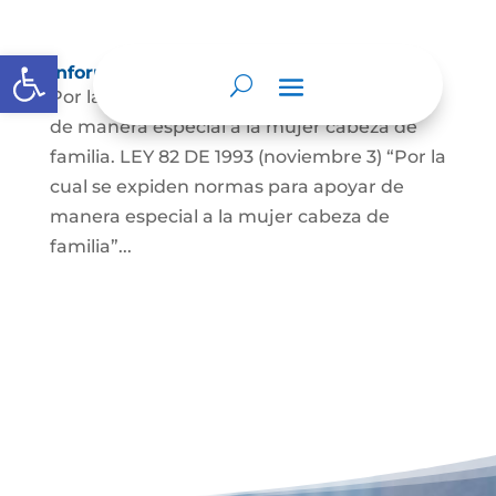
Abrir barra de herramientas
Información para Mujeres.
Por la cual se expiden normas para apoyar
de manera especial a la mujer cabeza de
familia. LEY 82 DE 1993 (noviembre 3) “Por la
cual se expiden normas para apoyar de
manera especial a la mujer cabeza de
familia”...