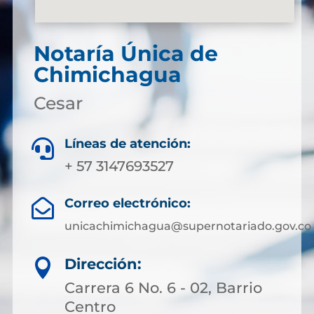
Notaría Única de
Chimichagua
Cesar
Líneas de atención:

+ 57 3147693527
Correo electrónico:

unicachimichagua@supernotariado.gov.co
Dirección:

Carrera 6 No. 6 - 02, Barrio
Centro