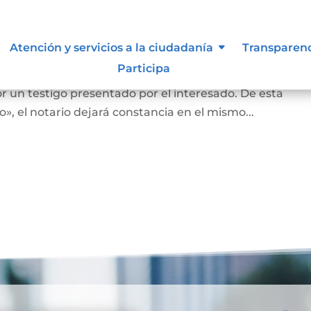
nas que no saben o no puede firm
Atención y servicios a la ciudadanía
Transparen
Participa
an o no puedan firmar, en la diligencia se leerá en vo
r un testigo presentado por el interesado. De esta
, el notario dejará constancia en el mismo...