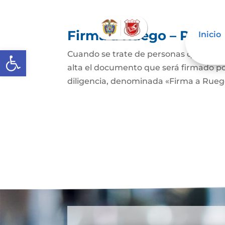
Firma a Ruego – Perso
Inicio
Abrir barra de herramientas
Cuando se trate de personas que no sep
alta el documento que será firmado po
diligencia, denominada «Firma a Ruego»