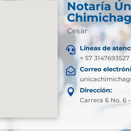
Notaría Ún
Chimicha
Cesar
Líneas de atenc

+ 57 3147693527
Correo electrón

unicachimichag
Dirección:

Carrera 6 No. 6 