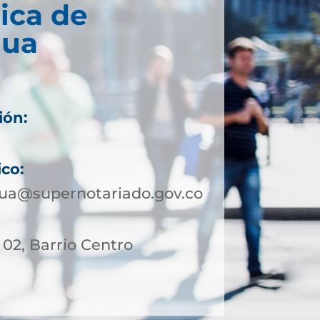
ica de
gua
ión:
ico:
ua@supernotariado.gov.co
- 02, Barrio Centro