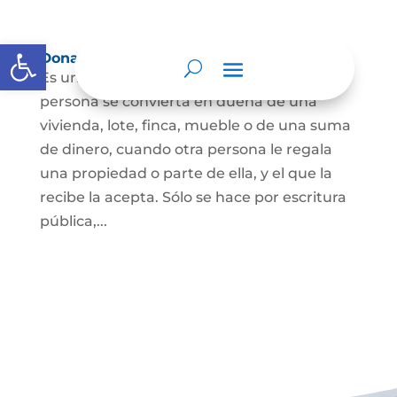
Abrir barra de herramientas
Donación
Es uno de los contratos cuyo fin es que una
persona se convierta en dueña de una
vivienda, lote, finca, mueble o de una suma
de dinero, cuando otra persona le regala
una propiedad o parte de ella, y el que la
recibe la acepta. Sólo se hace por escritura
pública,...