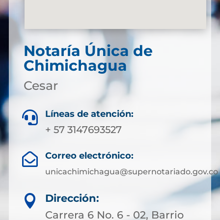
Notaría Única de
Chimichagua
Cesar
Líneas de atención:

+ 57 3147693527
Correo electrónico:

unicachimichagua@supernotariado.gov.co
Dirección:

Carrera 6 No. 6 - 02, Barrio