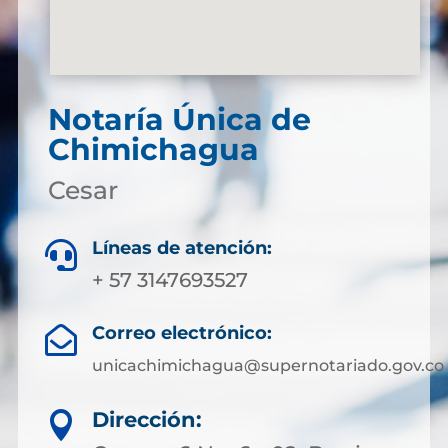
Notaría Única de
Chimichagua
Cesar
Líneas de atención:

+ 57 3147693527
Correo electrónico:

unicachimichagua@supernotariado.gov.co
Dirección:
