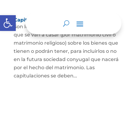
Abrir barra de herramientas
Capitulaciones Matrimoniales
Son los acuerdos que hacen las personas
que se van a casar (por matrimonio civil o
matrimonio religioso) sobre los bienes que
tienen o podrán tener, para incluirlos o no
en la futura sociedad conyugal que nacerá
por el hecho del matrimonio. Las
capitulaciones se deben...