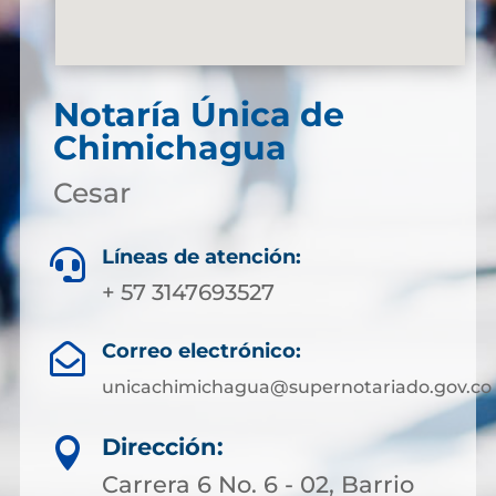
Notaría Única de
Chimichagua
Cesar
Líneas de atención:

+ 57 3147693527
Correo electrónico:

unicachimichagua@supernotariado.gov.co
Dirección:

Carrera 6 No. 6 - 02, Barrio