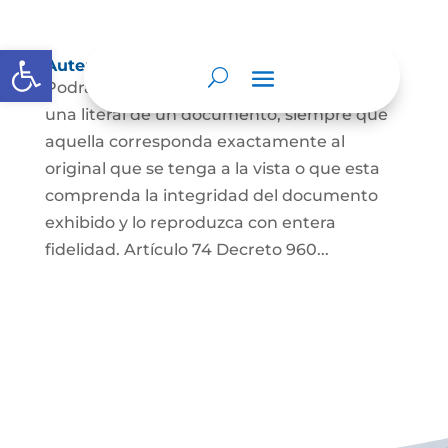
Abrir barra de herramientas
Autenticación de Copias
Podrá autenticarse una copia mecánica o
una literal de un documento, siempre que
aquella corresponda exactamente al
original que se tenga a la vista o que esta
comprenda la integridad del documento
exhibido y lo reproduzca con entera
fidelidad. Artículo 74 Decreto 960...