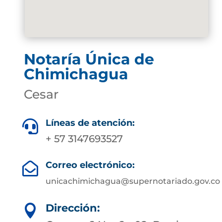
Notaría Única de
Chimichagua
Cesar
Líneas de atención:

+ 57 3147693527
Correo electrónico:

unicachimichagua@supernotariado.gov.co
Dirección:
