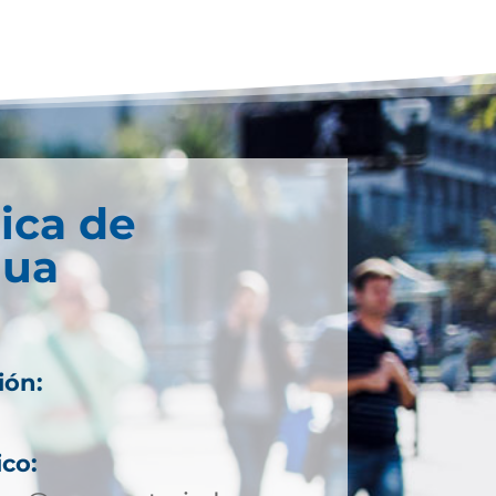
ica de
gua
ión:
ico: