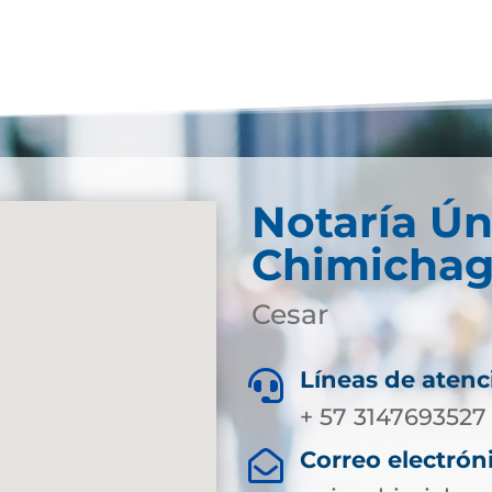
Notaría Ún
Chimicha
Cesar
Líneas de atenc

+ 57 3147693527
Correo electrón
