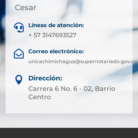
Cesar
Líneas de atención:

+ 57 3147693527
Correo electrónico:

unicachimichagua@supernotariado.gov.co
Dirección:

Carrera 6 No. 6 - 02, Barrio
Centro