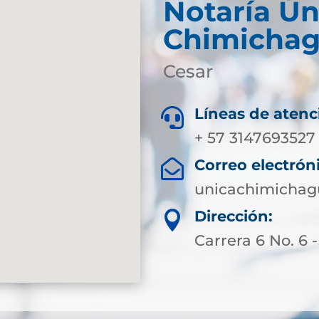
Notaría Ún
Chimicha
Cesar
Líneas de atenc

+ 57 3147693527
Correo electrón

unicachimichag
Dirección:

Carrera 6 No. 6 