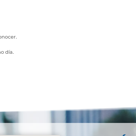
onocer.
mo día.