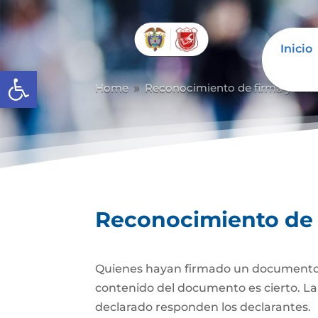
Inicio
Abrir barra de herramientas
Home
Reconocimiento de firma y con
9
Reconocimiento de 
Quienes hayan firmado un documento pr
contenido del documento es cierto. La d
declarado responden los declarantes.