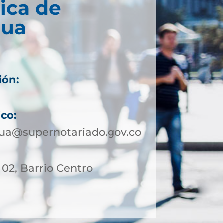
ica de
gua
ión:
ico:
ua@supernotariado.gov.co
- 02, Barrio Centro