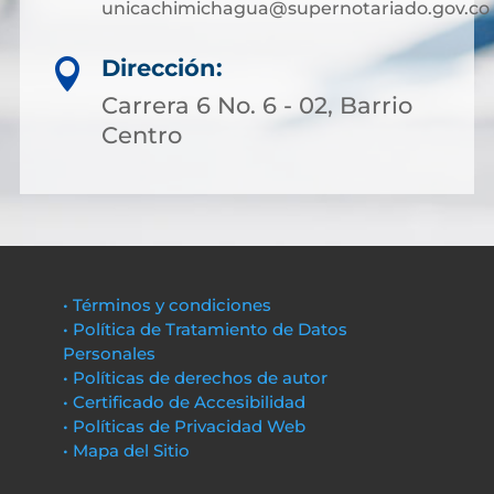
unicachimichagua@supernotariado.gov.co
Dirección:

Carrera 6 No. 6 - 02, Barrio
Centro
• Términos y condiciones
• Política de Tratamiento de Datos
Personales
• Políticas de derechos de autor
• Certificado de Accesibilidad
• Políticas de Privacidad Web
• Mapa del Sitio