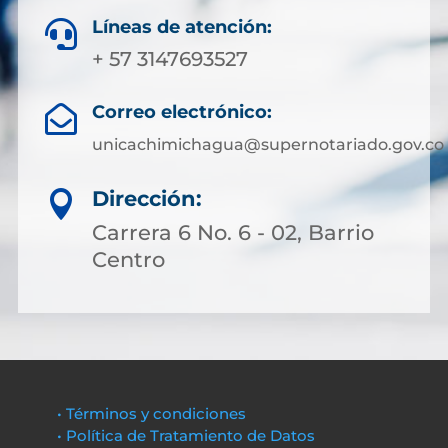
Líneas de atención:

+ 57 3147693527
Correo electrónico:

unicachimichagua@supernotariado.gov.co
Dirección:

Carrera 6 No. 6 - 02, Barrio
Centro
• Términos y condiciones
• Política de Tratamiento de Datos