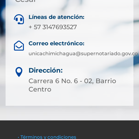
Líneas de atención:

+ 57 3147693527
Correo electrónico:

unicachimichagua@supernotariado.gov.co
Dirección:

Carrera 6 No. 6 - 02, Barrio
Centro
• Términos y condiciones