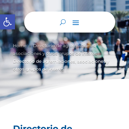
Abrir barra de herramientas
Home
Directorio de agremiaciones,
9
asociaciones y otros grupos de interés
9
Directorio de agremiaciones, asociaciones y
otros grupos de interés
Directorio de