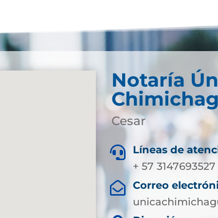
Notaría Ún
Chimicha
Cesar
Líneas de atenc

+ 57 3147693527
Correo electrón

unicachimichag