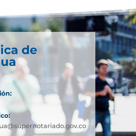
ica de
gua
ión:
ico:
ua@supernotariado.gov.co