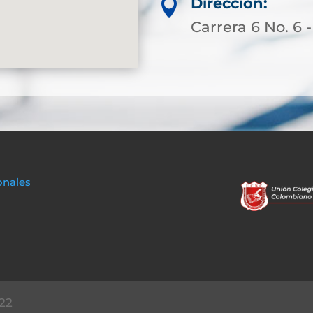
Dirección:

Carrera 6 No. 6 
onales
22