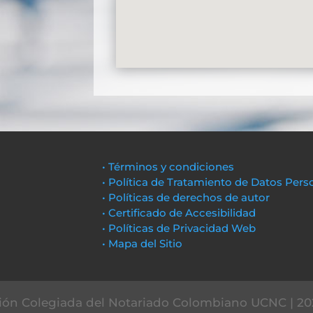
• Términos y condiciones
• Política de Tratamiento de Datos Pers
• Políticas de derechos de autor
• Certificado de Accesibilidad
• Políticas de Privacidad Web
• Mapa del Sitio
ón Colegiada del Notariado Colombiano UCNC | 20